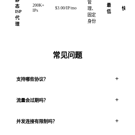
静
管
200K+
最
态
$3.00/IP/mo
理、
快
IPs
ISP
低
固定
代
身份
理
常见问题
+
支持哪些协议？
+
流量会过期吗？
+
并发连接有限制吗？