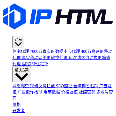
产品
住宅代理
7000万真实IP
数据中心代理
400万高速IP
移动
代理
真实移动网络IP
轮换代理
每次请求自动换IP
静态
代理
固定ISP住宅IP
解决方案
网络爬虫
突破反爬拦截
SEO监控
全球排名追踪
广告验
证
广告欺诈检测
电商数据
价格监控
社媒营销
多账号管
理
价格
开发者