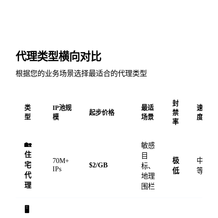
代理类型横向对比
根据您的业务场景选择最适合的代理类型
封
类
IP池规
最适
速
起步价格
禁
型
模
场景
度
率
🏡
敏感
住
目
70M+
极
中
宅
$2/GB
标、
IPs
低
等
代
地理
理
围栏
🖥️