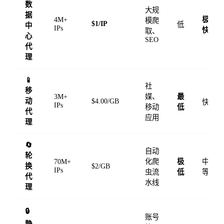
数
大规
据
4M+
极
模爬
$1/IP
低
中
IPs
快
取、
心
SEO
代
理
📱
社
移
3M+
媒、
最
动
$4.00/GB
快
IPs
移动
低
代
应用
理
🔄
自动
轮
70M+
化爬
极
中
换
$2/GB
IPs
虫流
低
等
代
水线
理
🔒
账号