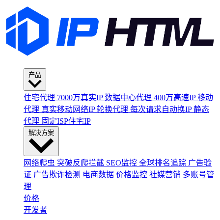
产品
住宅代理
7000万真实IP
数据中心代理
400万高速IP
移动
代理
真实移动网络IP
轮换代理
每次请求自动换IP
静态
代理
固定ISP住宅IP
解决方案
网络爬虫
突破反爬拦截
SEO监控
全球排名追踪
广告验
证
广告欺诈检测
电商数据
价格监控
社媒营销
多账号管
理
价格
开发者